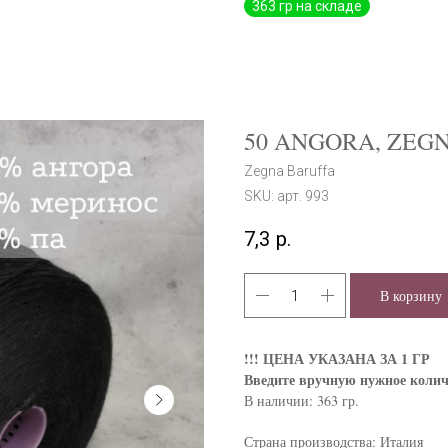
50 ANGORA, ZEGN
Zegna Baruffa
SKU:
арт. 993
7,3
р.
В корзину
!!!
ЦЕНА УКАЗАНА ЗА 1 ГР
Введите вручную нужное колич
В наличии: 363 гр.
Страна производства: Италия