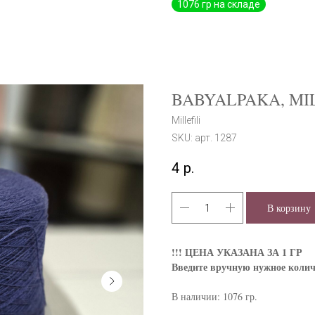
BABYALPAKA, MILL
Millefili
SKU:
арт. 1287
4
р.
В корзину
!!!
ЦЕНА УКАЗАНА ЗА 1 ГР
Введите вручную нужное колич
В наличии: 1076 гр.